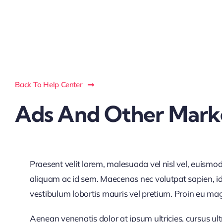
Back To Help Center
Ads And Other Marke
Praesent velit lorem, malesuada vel nisl vel, euismo
aliquam ac id sem. Maecenas nec volutpat sapien, id 
vestibulum lobortis mauris vel pretium. Proin eu magna
Aenean venenatis dolor at ipsum ultricies, cursus ul