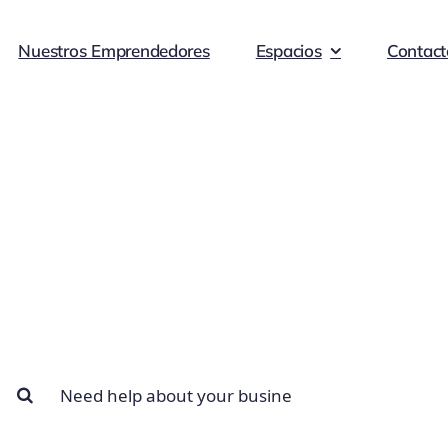
Nuestros Emprendedores
Espacios
Contact
usiness Help Cent
How we can help you?
uscar: