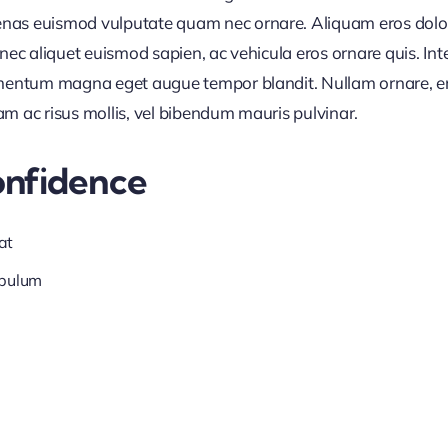
nas euismod vulputate quam nec ornare. Aliquam eros dolor, 
Donec aliquet euismod sapien, ac vehicula eros ornare quis. I
ermentum magna eget augue tempor blandit. Nullam ornare, ero
am ac risus mollis, vel bibendum mauris pulvinar.
onfidence
at
ibulum