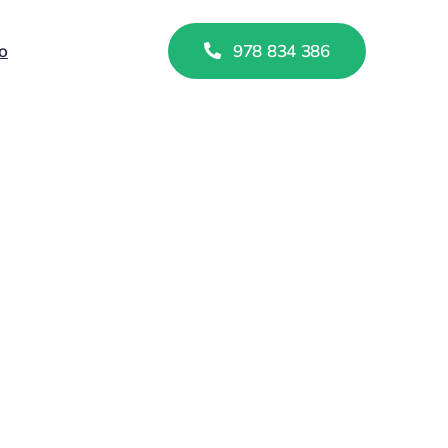
o
978 834 386
er