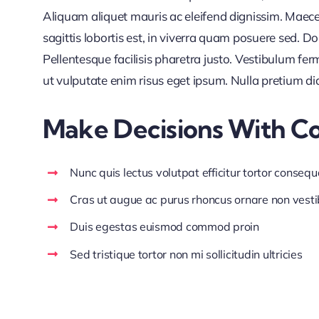
Aliquam aliquet mauris ac eleifend dignissim. Maece
sagittis lobortis est, in viverra quam posuere sed. 
Pellentesque facilisis pharetra justo. Vestibulum f
ut vulputate enim risus eget ipsum. Nulla pretium di
Make Decisions With C
Nunc quis lectus volutpat efficitur tortor consequ
Cras ut augue ac purus rhoncus ornare non vest
Duis egestas euismod commod proin
Sed tristique tortor non mi sollicitudin ultricies